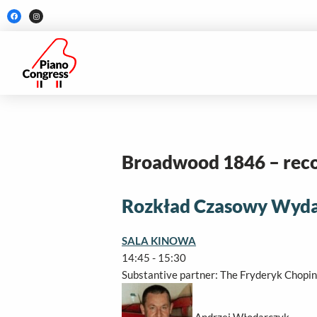
Skip
F
I
a
n
to
c
s
e
t
b
a
content
o
g
o
r
k
a
m
Broadwood 1846 – recon
Rozkład Czasowy Wydar
SALA KINOWA
14:45
-
15:30
Substantive partner: The Fryderyk Chopin
Andrzej Włodarczyk