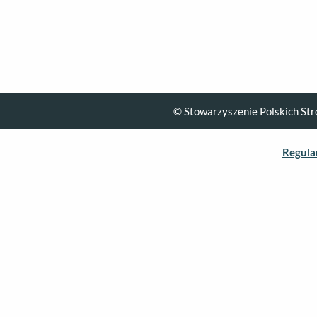
© Stowarzyszenie Polskich Str
Regula