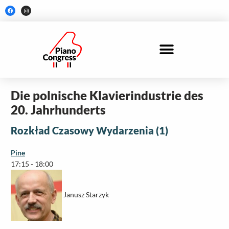
Skip
F
I
a
n
to
c
s
e
t
content
b
a
o
g
o
r
k
a
m
Die polnische Klavierindustrie des
20. Jahrhunderts
Rozkład Czasowy Wydarzenia (1)
Pine
17:15
-
18:00
Janusz Starzyk