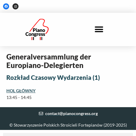
Skip
F
I
a
n
to
c
s
e
t
content
b
a
o
g
o
r
k
a
m
Generalversammlung der
Europiano-Delegierten
Rozkład Czasowy Wydarzenia (1)
HOL GŁÓWNY
13:45
-
14:45
contact@pianocongress.org
© Stowarzyszenie Polskich Stroicieli Fortepianów (2019-2025)