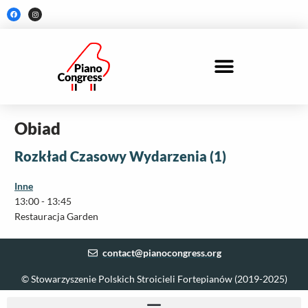
Skip
F
I
a
n
to
c
s
e
t
content
b
a
o
g
o
r
k
a
m
Obiad
Rozkład Czasowy Wydarzenia (1)
Inne
13:00
-
13:45
Restauracja Garden
contact@pianocongress.org
© Stowarzyszenie Polskich Stroicieli Fortepianów (2019-2025)