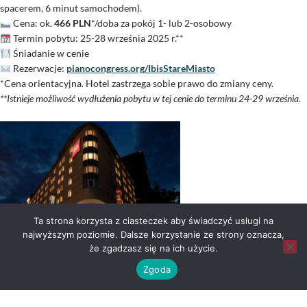
spacerem, 6 minut samochodem).
Cena: ok.
466 PLN
*/doba za pokój 1- lub 2-osobowy
Termin pobytu: 25-28 września 2025 r.**
Śniadanie w cenie
Rezerwacje:
pianocongress.org/IbisStareMiasto
*Cena orientacyjna. Hotel zastrzega sobie prawo do zmiany ceny.
**Istnieje możliwość wydłużenia pobytu w tej cenie do terminu 24-29 września.
Ta strona korzysta z ciasteczek aby świadczyć usługi na
najwyższym poziomie. Dalsze korzystanie ze strony oznacza,
że zgadzasz się na ich użycie.
Zgoda