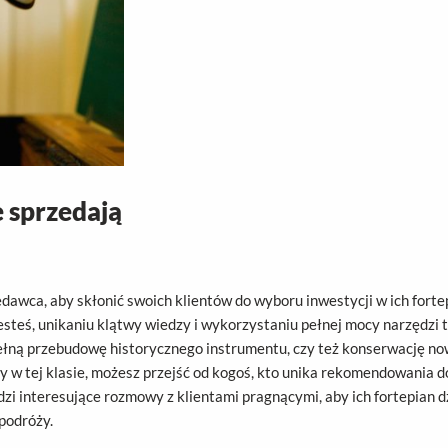
 sprzedają
edawca, aby skłonić swoich klientów do wyboru inwestycji w ich fort
steś, unikaniu klątwy wiedzy i wykorzystaniu pełnej mocy narzędzi ta
ełną przebudowę historycznego instrumentu, czy też konserwację nowe
w tej klasie, możesz przejść od kogoś, kto unika rekomendowania do
dzi interesujące rozmowy z klientami pragnącymi, aby ich fortepian 
podróży.