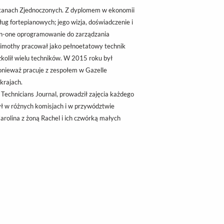
 Stanach Zjednoczonych. Z dyplomem w ekonomii
ług fortepianowych; jego wizja, doświadczenie i
l-in-one oprogramowanie do zarządzania
imothy pracował jako pełnoetatowy technik
zkolił wielu techników. W 2015 roku był
onieważ pracuje z zespołem w Gazelle
krajach.
Technicians Journal, prowadził zajęcia każdego
żył w różnych komisjach i w przywództwie
rolina z żoną Rachel i ich czwórką małych