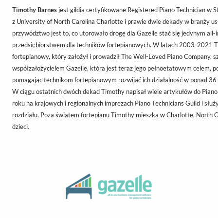
Timothy Barnes
jest gildia certyfikowane Registered Piano Technician w
z University of North Carolina Charlotte i prawie dwie dekady w branży us
przywództwo jest to, co utorowało drogę dla Gazelle stać się jedynym al
przedsiębiorstwem dla techników fortepianowych. W latach 2003-2021 T
fortepianowy, który założył i prowadził The Well-Loved Piano Company, s
współzałożycielem Gazelle, która jest teraz jego pełnoetatowym celem, p
pomagając technikom fortepianowym rozwijać ich działalność w ponad 36 
W ciągu ostatnich dwóch dekad Timothy napisał wiele artykułów do Piano 
roku na krajowych i regionalnych imprezach Piano Technicians Guild i słu
rozdziału. Poza światem fortepianu Timothy mieszka w Charlotte, North Ca
dzieci.